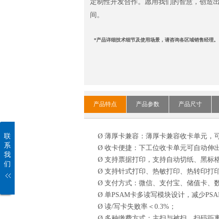
定制性开发合作。愿用我们的智慧，创造
间。
*产品详细技术细节及使用场景，请咨询各区域销售经理。
产品特点
产品参数
产品尺寸
联
Ø
薄厚卡兼容：薄厚卡兼容收卡单元，可支持0.
系
Ø
收卡便捷：下工位收卡单元可自动伸
我
Ø
支持票据打印，支持自动切纸、黑标
们
Ø
支持针式打印、热敏打印、热转印打
Ø
支付方式：微信、支付宝、储值卡、
Ø
单PSAM卡多读写模块设计，减少PS
Ø
读/写卡失败率＜0.3%；
Ø
多种缴费方式：主扫与被扫，扫码距离：从