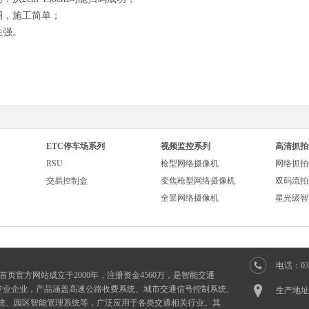
圈，施工简单；
性强。
ETC停车场系列
视频监控系列
高清抓拍
RSU
枪型网络摄像机
网络抓拍
交易控制盒
变焦枪型网络摄像机
双码流拍
全景网络摄像机
星光级智
电话：031
首页官方网站成立于2000年，注册资金4560万，是智能交通
技专业企业，产品涵盖高速公路收费系统、城市交通信号控制系统、
生产地址
系统、园区智能管理系统等，广泛应用于各类交通相关行业。其