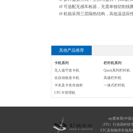
Ø
可选配无感车检器，无需单独切割线
Ø
机箱采用三层隔热结构，高低温适应
其他产品推荐
卡机系列
栏杆机系列
无人值守发卡机
Quick系列栏杆机
全自动收发卡机
高速栏杆机
卡夹及卡夹存放柜
一体式栏杆机
CPC卡管理机
aty爱体育(中国)
（ITS）行业高科
ETC及智能停车场