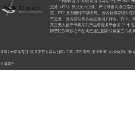
aty爱体育(中国)首页官方网站成立于 2000 年
交通（ITS）行业技术企业。产品涵盖高速公路
统、ETC 及智能停车场系统、园区智能管理系
市交通、园区管理等多类交通相关行业。其中，
其是无人值守卡机系列产品曾服务于全国 25 个
牌型识别等核心产品均已通过国家权威第三方机
首页
|
aty爱体育(中国)首页官方网站
|
解决方案
|
应用案例
|
服务政策
|
aty爱体育(中
公司简介
友情链接：
北京同业兴创控制技术有限公司
石家庄泛安科技开发有限公司